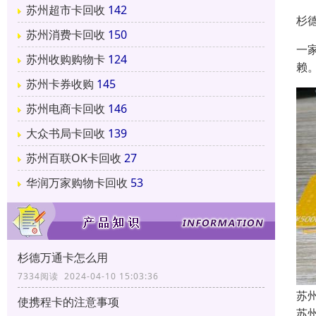
苏州超市卡回收
142
杉
苏州消费卡回收
150
一
苏州收购购物卡
124
赖
苏州卡券收购
145
苏州电商卡回收
146
大众书局卡回收
139
苏州百联OK卡回收
27
华润万家购物卡回收
53
杉德万通卡怎么用
7334阅读 2024-04-10 15:03:36
苏
使携程卡的注意事项
苏