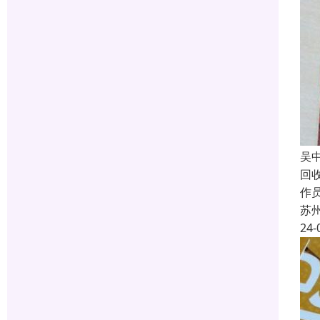
吴
回
作员
苏
24-