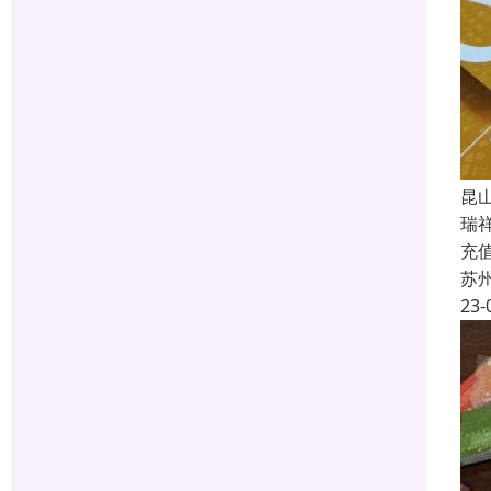
昆
瑞
充
苏
23-