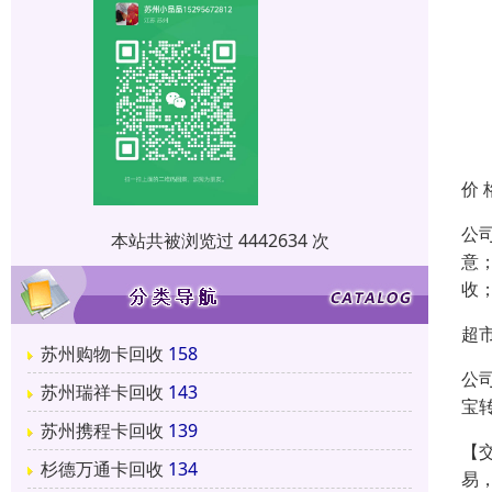
价 
公
本站共被浏览过 4442634 次
意
收
超
苏州购物卡回收
158
公
苏州瑞祥卡回收
143
宝
苏州携程卡回收
139
【
杉德万通卡回收
134
易