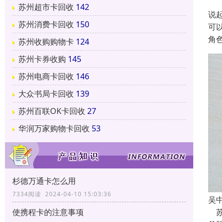
苏州超市卡回收
142
说
苏州消费卡回收
150
可
角
苏州收购购物卡
124
苏州卡券收购
145
苏州电商卡回收
146
大众书局卡回收
139
苏州百联OK卡回收
27
华润万家购物卡回收
53
杉德万通卡怎么用
7334阅读 2024-04-10 15:03:36
吴
使携程卡的注意事项
苏