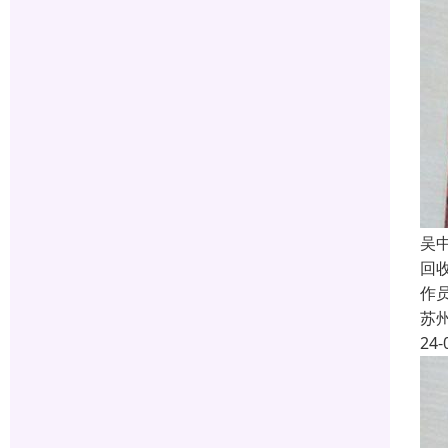
吴
回
作员
苏
24-