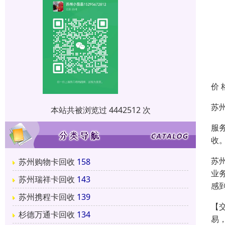
价 
苏
本站共被浏览过 4442512 次
服
收
苏
苏州购物卡回收
158
业
苏州瑞祥卡回收
143
感
苏州携程卡回收
139
【
杉德万通卡回收
134
易