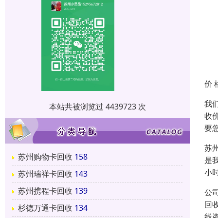
价 
我
本站共被浏览过 4439723 次
收
要
苏
苏州购物卡回收
158
是我
小
苏州瑞祥卡回收
143
苏州携程卡回收
139
公
回
杉德万通卡回收
134
线