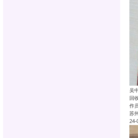
吴
回
作员
苏
24-