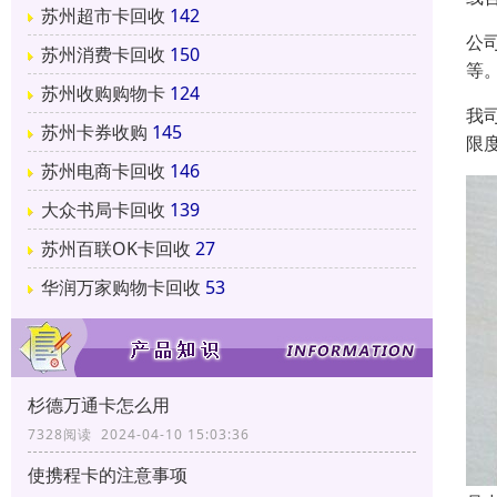
苏州超市卡回收
142
公
苏州消费卡回收
150
等
苏州收购购物卡
124
我
苏州卡券收购
145
限
苏州电商卡回收
146
大众书局卡回收
139
苏州百联OK卡回收
27
华润万家购物卡回收
53
杉德万通卡怎么用
7328阅读 2024-04-10 15:03:36
使携程卡的注意事项