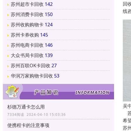
回
苏州超市卡回收
142
线
苏州消费卡回收
150
苏州收购购物卡
124
苏州卡券收购
145
苏州电商卡回收
146
大众书局卡回收
139
苏州百联OK卡回收
27
华润万家购物卡回收
53
吴
杉德万通卡怎么用
苏
7334阅读 2024-04-10 15:03:36
希
使携程卡的注意事项
苏