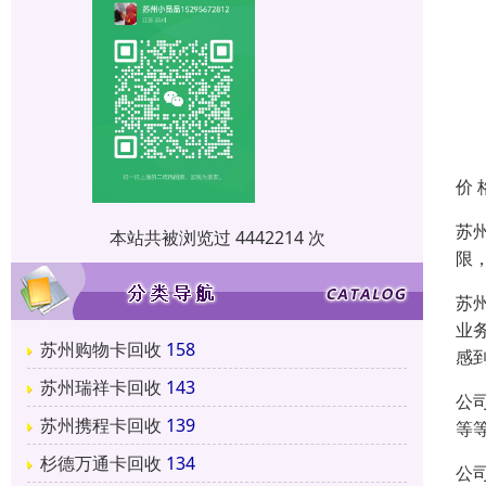
价 
苏
本站共被浏览过 4442214 次
限
苏
业
苏州购物卡回收
158
感
苏州瑞祥卡回收
143
公
苏州携程卡回收
139
等
杉德万通卡回收
134
公