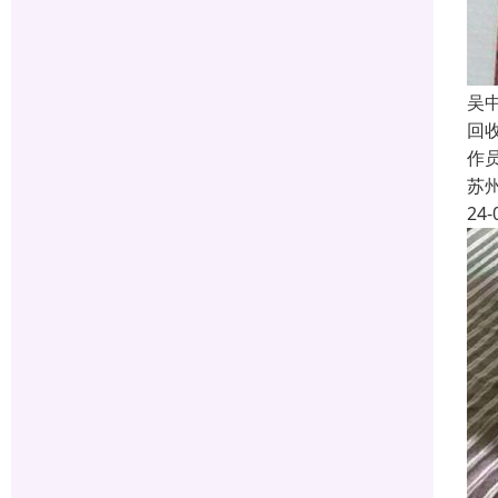
吴
回
作员
苏
24-