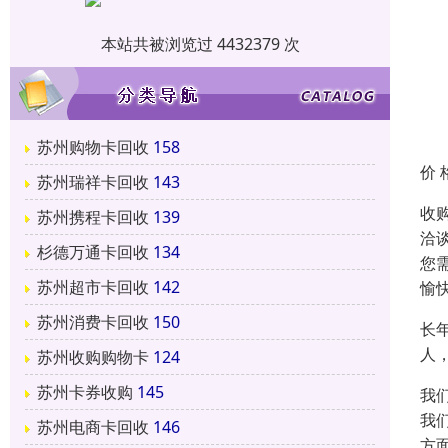
本站共被浏览过 4432379 次
苏州购物卡回收
158
价 
苏州瑞祥卡回收
143
收
苏州携程卡回收
139
洽
杉德万通卡回收
134
您
苏州超市卡回收
142
愉
苏州消费卡回收
150
长
人
苏州收购购物卡
124
苏州卡券收购
145
我
我
苏州电商卡回收
146
方