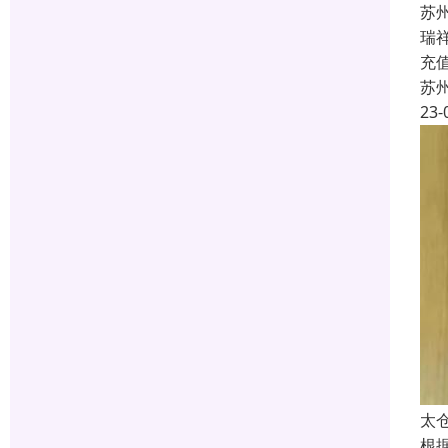
苏
瑞
充
苏
23-
太
根