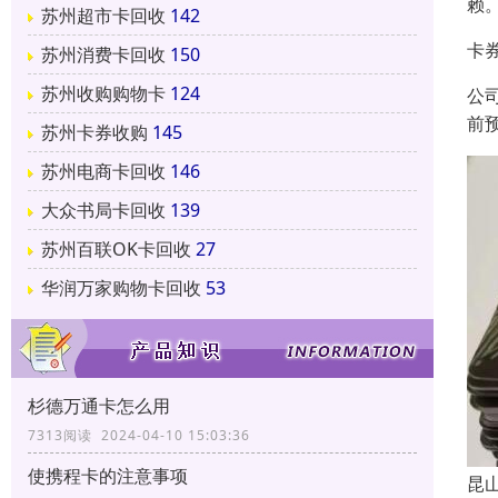
赖
苏州超市卡回收
142
卡
苏州消费卡回收
150
苏州收购购物卡
124
公
前
苏州卡券收购
145
苏州电商卡回收
146
大众书局卡回收
139
苏州百联OK卡回收
27
华润万家购物卡回收
53
杉德万通卡怎么用
7313阅读 2024-04-10 15:03:36
使携程卡的注意事项
昆