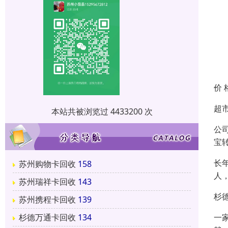
价 
超
本站共被浏览过 4433200 次
公
宝
长
苏州购物卡回收
158
人
苏州瑞祥卡回收
143
杉
苏州携程卡回收
139
杉德万通卡回收
134
一