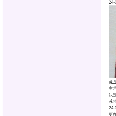
24-
虎
主
决
苏
24-
更