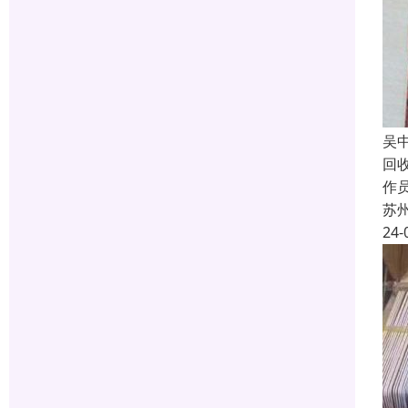
吴
回
作员
苏
24-