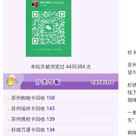
价 
苏
本站共被浏览过 4435384 次
望
杉
线
苏州购物卡回收
158
期
苏州瑞祥卡回收
143
一
苏州携程卡回收
139
失
杉德万通卡回收
134
购