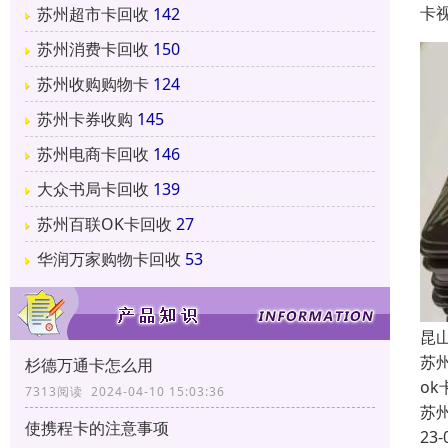
卡
苏州超市卡回收
142
苏州消费卡回收
150
苏州收购购物卡
124
苏州卡券收购
145
苏州电商卡回收
146
大众书局卡回收
139
苏州百联OK卡回收
27
华润万家购物卡回收
53
昆
苏
杉德万通卡怎么用
o
7313阅读 2024-04-10 15:03:36
苏
使携程卡的注意事项
23-